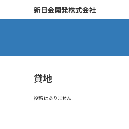
コ
ナ
新日金開発株式会社
ン
ビ
テ
ゲ
ン
ー
ツ
シ
へ
ョ
ス
ン
キ
に
ッ
移
プ
動
貸地
投稿 はありません。